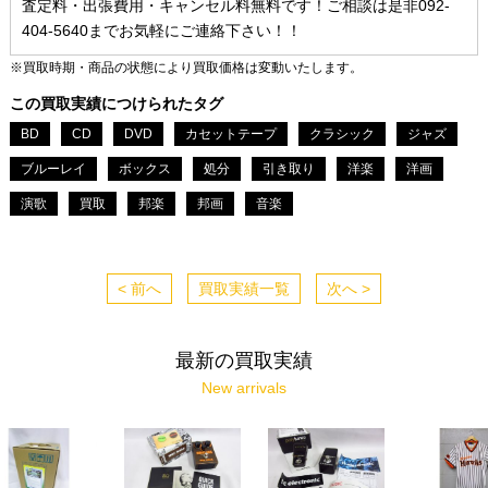
査定料・出張費用・キャンセル料無料です！ご相談は是非092-
404-5640までお気軽にご連絡下さい！！
※買取時期・商品の状態により買取価格は変動いたします。
この買取実績につけられたタグ
BD
CD
DVD
カセットテープ
クラシック
ジャズ
ブルーレイ
ボックス
処分
引き取り
洋楽
洋画
演歌
買取
邦楽
邦画
音楽
< 前へ
買取実績一覧
次へ >
最新の買取実績
New arrivals