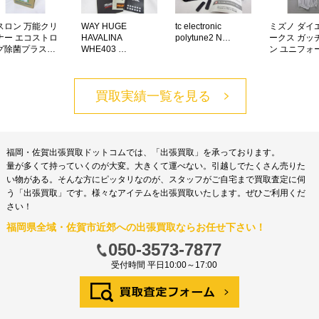
ロン 万能クリ
WAY HUGE
tc electronic
ミズノ ダイ
ー エコストロ
HAVALINA
polytune2 N…
ークス ガッ
除菌プラス…
WHE403 …
ン ユニフォー
買取実績一覧を見る
福岡・佐賀出張買取ドットコムでは、「出張買取」を承っております。
量が多くて持っていくのが大変。大きくて運べない。引越しでたくさん売りた
い物がある。そんな方にピッタリなのが、スタッフがご自宅まで買取査定に伺
う「出張買取」です。様々なアイテムを出張買取いたします。ぜひご利用くだ
さい！
福岡県全域・佐賀市近郊への出張買取ならお任せ下さい！
050-3573-7877
受付時間 平日10:00～17:00