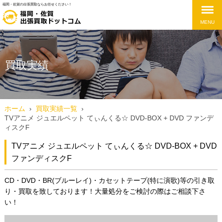
福岡・佐賀の出張買取ならお任せください！
MENU
買取実績
ホーム
›
買取実績一覧
›
TVアニメ ジュエルペット てぃんくる☆ DVD-BOX + DVD ファンデ
ィスクF
TVアニメ ジュエルペット てぃんくる☆ DVD-BOX + DVD
ファンディスクF
CD・DVD・BR(ブルーレイ)・カセットテープ(特に演歌)等の引き取
り・買取を致しております！大量処分をご検討の際はご相談下さ
い！